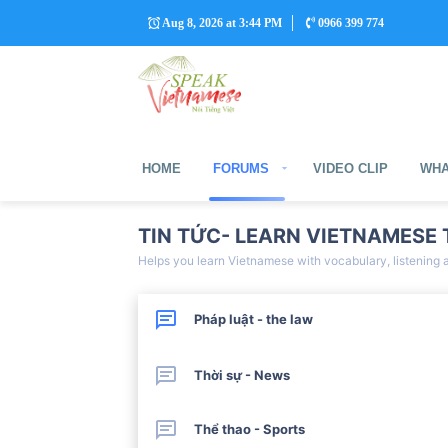
Aug 8, 2026 at 3:44 PM
0966 399 774
HOME
FORUMS
VIDEO CLIP
WHA
TIN TỨC- LEARN VIETNAMESE
Helps you learn Vietnamese with vocabulary, listening 
Pháp luật - the law
Thời sự - News
Thể thao - Sports