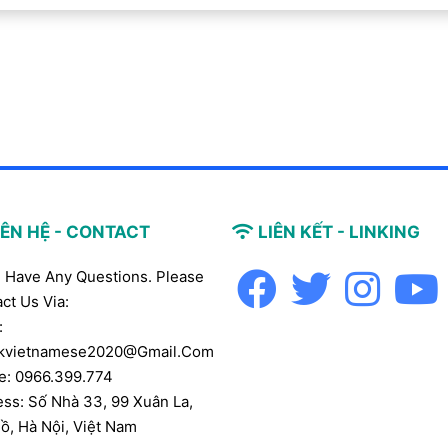
IÊN HỆ - CONTACT
LIÊN KẾT - LINKING
u Have Any Questions. Please
ct Us Via:
:
kvietnamese2020@gmail.com
e: 0966.399.774
ss: Số Nhà 33, 99 Xuân La,
ồ, Hà Nội, Việt Nam