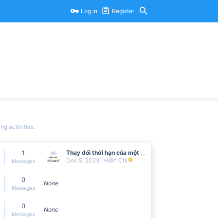
Log in
Register
g activities.
1
Thay đổi thời hạn của một số loại thị thực visa cho người nước ngoài
Dec 5, 2023
Hiền Chi
Messages
0
None
Messages
0
None
Messages