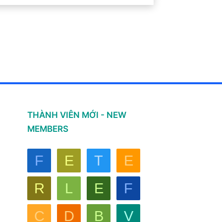
THÀNH VIÊN MỚI - NEW
MEMBERS
F
E
T
E
R
L
E
F
C
D
B
V