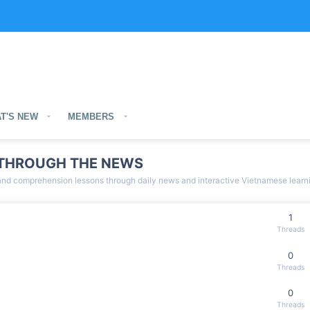
T'S NEW
MEMBERS
 THROUGH THE NEWS
and comprehension lessons through daily news and interactive Vietnamese learnin
1
Threads
0
Threads
0
Threads