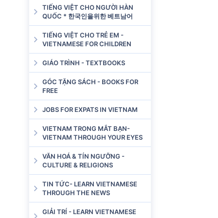
TIẾNG VIỆT CHO NGƯỜI HÀN
QUỐC * 한국인을위한 베트남어
TIẾNG VIỆT CHO TRẺ EM -
VIETNAMESE FOR CHILDREN
GIÁO TRÌNH - TEXTBOOKS
GÓC TẶNG SÁCH - BOOKS FOR
FREE
JOBS FOR EXPATS IN VIETNAM
VIETNAM TRONG MẮT BẠN-
VIETNAM THROUGH YOUR EYES
VĂN HOÁ & TÍN NGƯỠNG -
CULTURE & RELIGIONS
TIN TỨC- LEARN VIETNAMESE
THROUGH THE NEWS
GIẢI TRÍ - LEARN VIETNAMESE