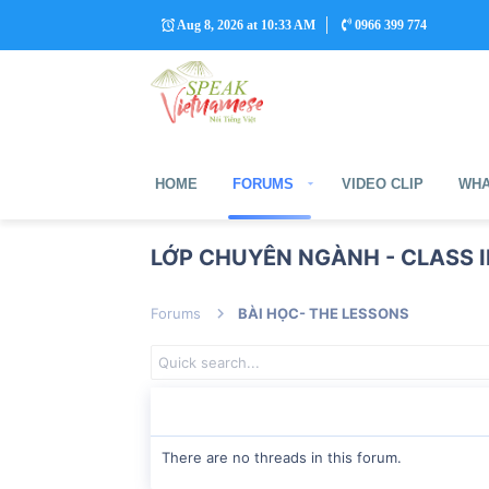
Aug 8, 2026 at 10:33 AM
0966 399 774
HOME
FORUMS
VIDEO CLIP
WHA
LỚP CHUYÊN NGÀNH - CLASS I
Forums
BÀI HỌC- THE LESSONS
There are no threads in this forum.