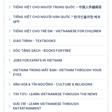
TIẾNG VIỆT CHO NGƯỜI TRUNG QUỐC ~ 中国人学越南语
TIẾNG VIỆT CHO NGƯỜI HÀN QUỐC * 한국인을위한 베트
남어
TIẾNG VIỆT CHO TRẺ EM - VIETNAMESE FOR CHILDREN
GIÁO TRÌNH - TEXTBOOKS
GÓC TẶNG SÁCH - BOOKS FOR FREE
JOBS FOR EXPATS IN VIETNAM
VIETNAM TRONG MẮT BẠN- VIETNAM THROUGH YOUR
EYES
VĂN HOÁ & TÍN NGƯỠNG - CULTURE & RELIGIONS
TIN TỨC- LEARN VIETNAMESE THROUGH THE NEWS
GIẢI TRÍ - LEARN VIETNAMESE THROUGH
ENTERTAINMENT